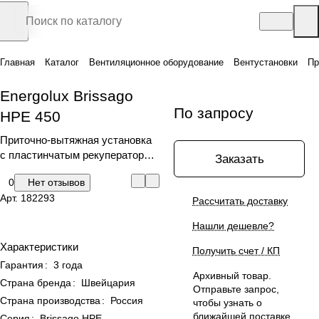
Главная
Каталог
Вентиляционное оборудование
Вентустановки
Пр
Energolux Brissago
По запросу
HPE 450
Приточно-вытяжная установка
с пластинчатым рекуператором
Заказать
горизонтального типа
0
Нет отзывов
BRISSAGO
Арт.
182293
Рассчитать доставку
Нашли дешевле?
Характеристики
Получить счет / КП
Гарантия
:
3 года
Архивный товар.
Страна бренда
:
Швейцария
Отправьте запрос,
Страна производства
:
Россия
чтобы узнать о
ближайшей поставке
Серия
:
Brissago HPE