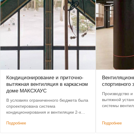
Кондиционирование и приточно-
Вентиляционн
вытяжная вентиляция в каркасном
спортивного 
доме МАКСХАУС
Производство и 
вытяжной устан
В условиях ограниченного бюджета была
системы вентил
спроектирована система
центре Москвы.
кондиционирования и вентиляции 2-х
с 8 до 4 недель.
этажного дома, не уступающая по
Подробнее
Подробнее
характеристикам премиальным
решениям. Дополнительным условием