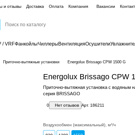
ы и отзывы
Доставка
Оплата
Компания
Вакансии
Контак
 / VRF
Фанкойлы
Чиллеры
Вентиляция
Осушители
Увлажните
Приточно-вытяжные установки
Energolux Brissago CPW 1500 G
Energolux Brissago CPW 
Приточно-вытяжная установка с водяным н
серия BRISSAGO
0
Нет отзывов
Арт.
186211
Воздухообмен (максимальный), м³/ч