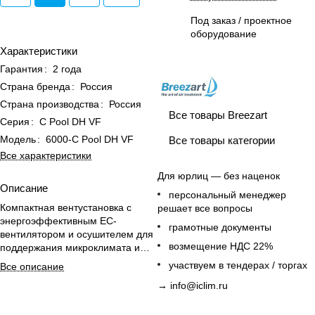
Под заказ / проектное
оборудование
Характеристики
Гарантия
:
2 года
Страна бренда
:
Россия
Страна производства
:
Россия
Все товары Breezart
Серия
:
C Pool DH VF
Модель
:
6000-C Pool DH VF
Все товары категории
Все характеристики
Для юрлиц — без наценок
Описание
персональный менеджер
Компактная вентустановка с
решает все вопросы
энергоэффективным EC-
грамотные документы
вентилятором и осушителем для
возмещение НДС 22%
поддержания микроклимата и
влажности в бассейнах до 160 м².
участвуем в тендерах / торгах
Все описание
→
info@iclim.ru