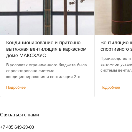
Кондиционирование и приточно-
Вентиляционн
вытяжная вентиляция в каркасном
спортивного 
доме МАКСХАУС
Производство и 
вытяжной устан
В условиях ограниченного бюджета была
системы вентил
спроектирована система
центре Москвы.
кондиционирования и вентиляции 2-х
с 8 до 4 недель.
этажного дома, не уступающая по
Подробнее
Подробнее
характеристикам премиальным
решениям. Дополнительным условием
было сохранение высоты потолков.
Связаться с нами
+7 495 649-39-09