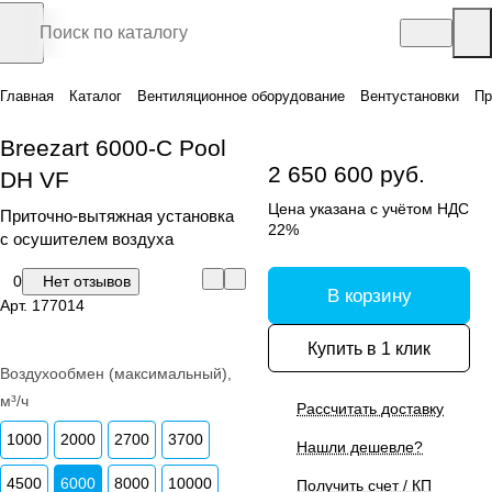
Главная
Каталог
Вентиляционное оборудование
Вентустановки
Пр
Breezart 6000-C Pool
2 650 600 руб.
DH VF
Цена указана с учётом НДС
Приточно-вытяжная установка
22%
с осушителем воздуха
0
Нет отзывов
В корзину
Арт.
177014
Купить в 1 клик
Воздухообмен (максимальный),
м³/ч
Рассчитать доставку
1000
2000
2700
3700
Нашли дешевле?
4500
6000
8000
10000
Получить счет / КП