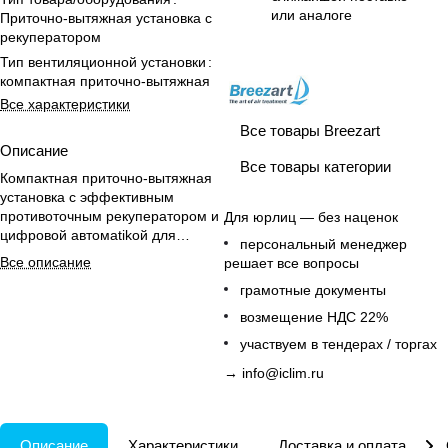
или аналоге
Приточно-вытяжная установка с
рекуператором
Тип вентиляционной установки
:
компактная приточно-вытяжная
Все характеристики
Все товары Breezart
Описание
Все товары категории
Компактная приточно-вытяжная
установка с эффективным
противоточным рекуператором и
Для юрлиц — без наценок
цифровой автомatikой для
персональный менеджер
комфортного и экономичного
Все описание
решает все вопросы
воздухообмена в больших
грамотные документы
помещениях.
возмещение НДС 22%
участвуем в тендерах / торгах
→
info@iclim.ru
Описание
Характеристики
Доставка и оплата