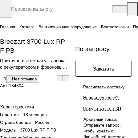
Главная
Каталог
Вентиляционное оборудование
Вентустановки
Пр
Breezart 3700 Lux RP
По запросу
F PB
Приточно-вытяжная установка
с рекуператором и фреоновым
Заказать
охладителем, напольный тип
0
Нет отзывов
Арт.
134804
Рассчитать доставку
Нашли дешевле?
Характеристики
Получить счет / КП
Гарантия
:
18 месяцев
Архивный товар.
Страна бренда
:
Россия
Отправьте запрос,
Модель
:
3700 Lux RP F PB
чтобы узнать о
ближайшей поставке
Тип товара/оборудования
: