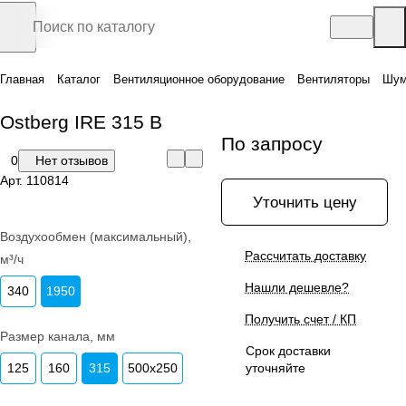
Главная
Каталог
Вентиляционное оборудование
Вентиляторы
Шум
Ostberg IRE 315 B
По запросу
0
Нет отзывов
Арт.
110814
Уточнить цену
Воздухообмен (максимальный),
Рассчитать доставку
м³/ч
Нашли дешевле?
340
1950
Получить счет / КП
Размер канала, мм
Срок доставки
125
160
315
500x250
уточняйте