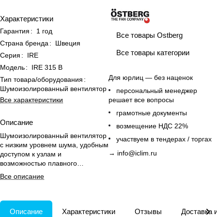
Характеристики
Гарантия
:
1 год
Все товары Ostberg
Страна бренда
:
Швеция
Все товары категории
Серия
:
IRE
Модель
:
IRE 315 B
Для юрлиц — без наценок
Тип товара/оборудования
:
Шумоизолированный вентилятор
персональный менеджер
решает все вопросы
Все характеристики
грамотные документы
Описание
возмещение НДС 22%
Шумоизолированный вентилятор
участвуем в тендерах / торгах
с низким уровнем шума, удобным
→
info@iclim.ru
доступом к узлам и
возможностью плавного
регулирования скорости.
Все описание
Описание
Характеристики
Отзывы
Доставка 