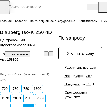
Главная
Каталог
Вентиляционное оборудование
Вентиляторы
Шум
Blauberg Iso-K 250 4D
По запросу
Центробежный
шумоизолированный
вентилятор
Уточнить цену
0
Нет отзывов
Арт.
159985
Рассчитать доставку
Воздухообмен (максимальный),
Нашли дешевле?
м³/ч
Получить счет / КП
700
730
750
1600
Срок доставки
уточняйте
1970
2040
2915
2966