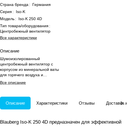
Страна бренда
:
Германия
Серия
:
Iso-K
Модель
:
Iso-K 250 4D
Тип товара/оборудования
:
Центробежный вентилятор
Все характеристики
Описание
Шумоизолированный
центробежный вентилятор с
корпусом из минеральной ваты
для горячего воздуха и
вентиляции помещений с
Все описание
высоким сопротивлением.
Описание
Характеристики
Отзывы
Доставка 
Blauberg Iso-K 250 4D предназначен для эффективной