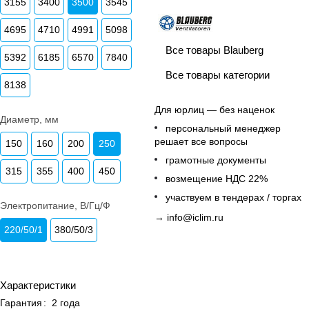
3155
3400
3500
3545
4695
4710
4991
5098
Все товары Blauberg
5392
6185
6570
7840
Все товары категории
8138
Для юрлиц — без наценок
Диаметр, мм
персональный менеджер
решает все вопросы
150
160
200
250
грамотные документы
315
355
400
450
возмещение НДС 22%
участвуем в тендерах / торгах
Электропитание, В/Гц/Ф
→
info@iclim.ru
220/50/1
380/50/3
Характеристики
Гарантия
:
2 года