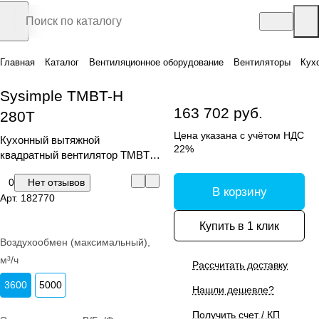
Главная
Каталог
Вентиляционное оборудование
Вентиляторы
Кух
Sysimple TMBT-H
163 702 руб.
280T
Цена указана с учётом НДС
Кухонный вытяжной
22%
квадратный вентилятор TMBT-
H
0
Нет отзывов
В корзину
Арт.
182770
Купить в 1 клик
Воздухообмен (максимальный),
м³/ч
Рассчитать доставку
3600
5000
Нашли дешевле?
Получить счет / КП