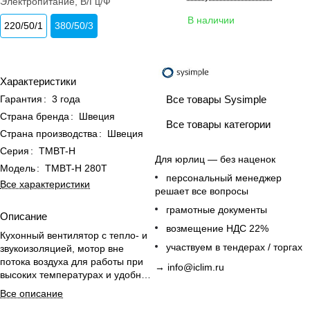
Электропитание, В/Гц/Ф
В наличии
220/50/1
380/50/3
Характеристики
Все товары Sysimple
Гарантия
:
3 года
Страна бренда
:
Швеция
Все товары категории
Страна производства
:
Швеция
Серия
:
TMBT-H
Для юрлиц — без наценок
Модель
:
TMBT-H 280T
персональный менеджер
Все характеристики
решает все вопросы
грамотные документы
Описание
возмещение НДС 22%
Кухонный вентилятор с тепло- и
участвуем в тендерах / торгах
звукоизоляцией, мотор вне
потока воздуха для работы при
→
info@iclim.ru
высоких температурах и удобным
обслуживанием.
Все описание