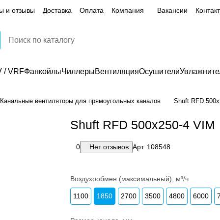
ы и отзывы
Доставка
Оплата
Компания
Вакансии
Контак
 / VRF
Фанкойлы
Чиллеры
Вентиляция
Осушители
Увлажните
Канальные вентиляторы для прямоугольных каналов
Shuft RFD 500x
Shuft RFD 500x250-4 VIM
0
Нет отзывов
Арт.
108548
Воздухообмен (максимальный), м³/ч
1100
1850
2700
3500
4800
6000