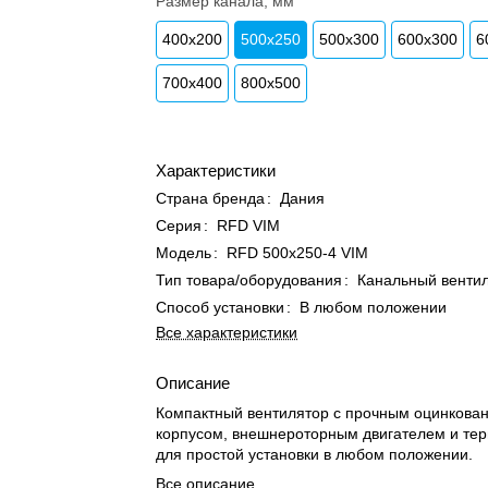
Размер канала, мм
400x200
500x250
500x300
600x300
6
700x400
800x500
Характеристики
Страна бренда
:
Дания
Серия
:
RFD VIM
Модель
:
RFD 500x250-4 VIM
Тип товара/оборудования
:
Канальный венти
Способ установки
:
В любом положении
Все характеристики
Описание
Компактный вентилятор с прочным оцинкова
корпусом, внешнероторным двигателем и те
для простой установки в любом положении.
Все описание