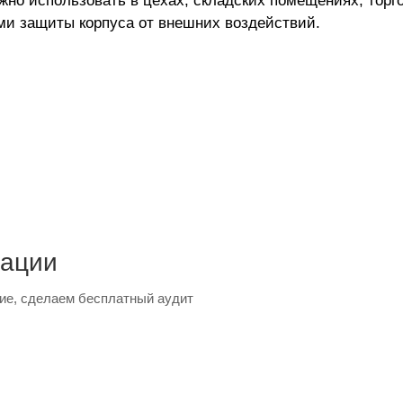
но использовать в цехах, складских помещениях, торго
и защиты корпуса от внешних воздействий.
тации
ие, сделаем бесплатный аудит