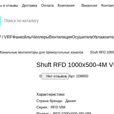
ы и отзывы
Доставка
Оплата
Компания
Вакансии
Контак
 / VRF
Фанкойлы
Чиллеры
Вентиляция
Осушители
Увлажните
Канальные вентиляторы для прямоугольных каналов
Shuft RFD 100
Shuft RFD 1000x500-4M V
0
Нет отзывов
Арт.
108850
Характеристики
Страна бренда
:
Дания
Серия
:
RFD VIM
Модель
:
RFD 1000x500-4M VIM