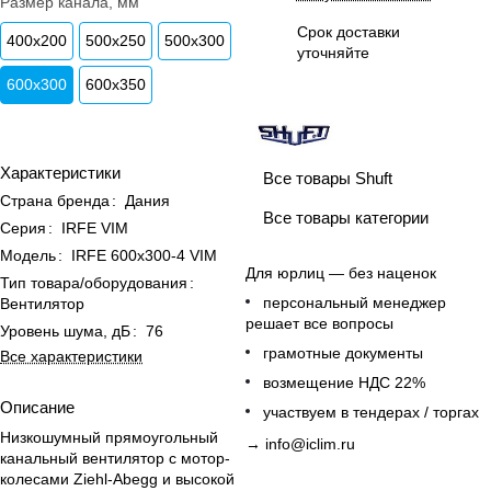
Размер канала, мм
Срок доставки
400х200
500x250
500x300
уточняйте
600x300
600x350
Характеристики
Все товары Shuft
Страна бренда
:
Дания
Все товары категории
Серия
:
IRFE VIM
Модель
:
IRFE 600х300-4 VIM
Для юрлиц — без наценок
Тип товара/оборудования
:
персональный менеджер
Вентилятор
решает все вопросы
Уровень шума, дБ
:
76
грамотные документы
Все характеристики
возмещение НДС 22%
Описание
участвуем в тендерах / торгах
Низкошумный прямоугольный
→
info@iclim.ru
канальный вентилятор с мотор-
колесами Ziehl-Abegg и высокой