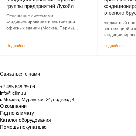
группы предприятий Лукойл
кондициониро
клееного бру
Оснащение системами
кондиционирования и вентиляции
Бюджетный прое
офисных зданий (Москва, Пермь).
вентиляцией и 
Лучшие условия, победа в тендере.
кондиционирова
клееного бруса,
Подробнее
Подробнее
технологии Фахв
в жилых помещ
Связаться с нами
+7 495 649-39-09
info@iclim.ru
г. Москва, Муравская 24, подъезд 4
О компании
Гид по климату
Каталог оборудования
Помощь покупателю