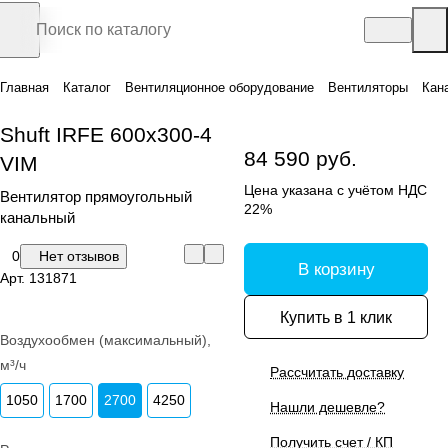
Главная
Каталог
Вентиляционное оборудование
Вентиляторы
Кан
Shuft IRFE 600х300-4
84 590 руб.
VIM
Цена указана с учётом НДС
Вентилятор прямоугольный
22%
канальный
0
Нет отзывов
В корзину
Арт.
131871
Купить в 1 клик
Воздухообмен (максимальный),
м³/ч
Рассчитать доставку
1050
1700
2700
4250
Нашли дешевле?
Получить счет / КП