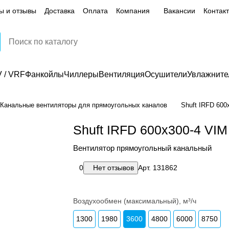
ы и отзывы
Доставка
Оплата
Компания
Вакансии
Контак
 / VRF
Фанкойлы
Чиллеры
Вентиляция
Осушители
Увлажните
Канальные вентиляторы для прямоугольных каналов
Shuft IRFD 600
Shuft IRFD 600х300-4 VIM
Вентилятор прямоугольный канальный
0
Нет отзывов
Арт.
131862
Воздухообмен (максимальный), м³/ч
1300
1980
3600
4800
6000
8750