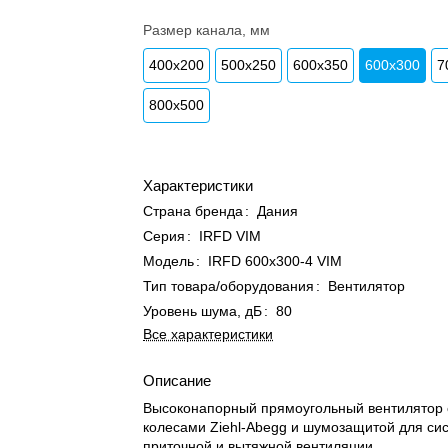
Размер канала, мм
400х200
500x250
600x350
600х300
7
800х500
Характеристики
Страна бренда
:
Дания
Серия
:
IRFD VIM
Модель
:
IRFD 600х300-4 VIM
Тип товара/оборудования
:
Вентилятор
Уровень шума, дБ
:
80
Все характеристики
Описание
Высоконапорный прямоугольный вентилятор 
колесами Ziehl-Abegg и шумозащитой для си
приточной и вытяжной вентиляции.