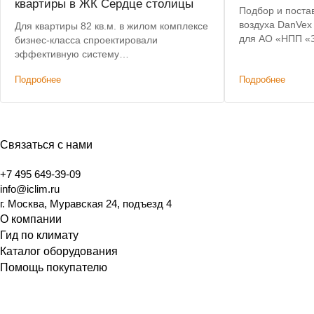
квартиры в ЖК Сердце столицы
Подбор и поста
воздуха DanVex
Для квартиры 82 кв.м. в жилом комплексе
для АО «НПП «З
бизнес-класса спроектировали
Предоставлена 
эффективную систему
Бесплатная дост
кондиционирования и приточной
Подробнее
Подробнее
Ульяновске.
вентиляции с высокой степенью очистки
воздуха по доступной цене.
Связаться с нами
+7 495 649-39-09
info@iclim.ru
г. Москва, Муравская 24, подъезд 4
О компании
Гид по климату
Каталог оборудования
Помощь покупателю