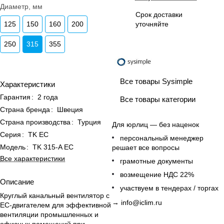
Диаметр, мм
Срок доставки
125
150
160
200
уточняйте
250
315
355
Все товары Sysimple
Характеристики
Гарантия
:
2 года
Все товары категории
Страна бренда
:
Швеция
Страна производства
:
Турция
Для юрлиц — без наценок
Серия
:
TK EC
персональный менеджер
Модель
:
TK 315-A EC
решает все вопросы
Все характеристики
грамотные документы
возмещение НДС 22%
Описание
участвуем в тендерах / торгах
Круглый канальный вентилятор с
→
info@iclim.ru
EC-двигателем для эффективной
вентиляции промышленных и