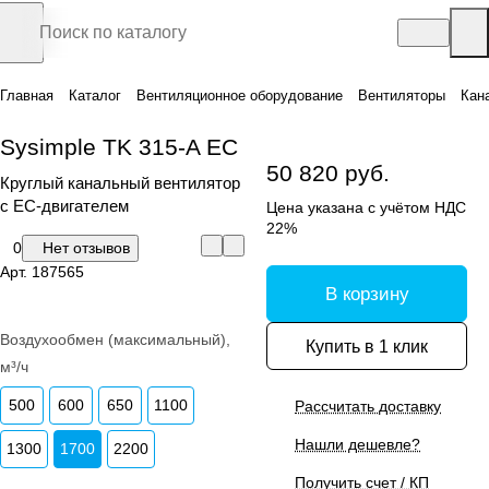
Главная
Каталог
Вентиляционное оборудование
Вентиляторы
Кан
Sysimple TK 315-A EC
50 820 руб.
Круглый канальный вентилятор
c EC-двигателем
Цена указана с учётом НДС
22%
0
Нет отзывов
Арт.
187565
В корзину
Воздухообмен (максимальный),
Купить в 1 клик
м³/ч
500
600
650
1100
Рассчитать доставку
Нашли дешевле?
1300
1700
2200
Получить счет / КП