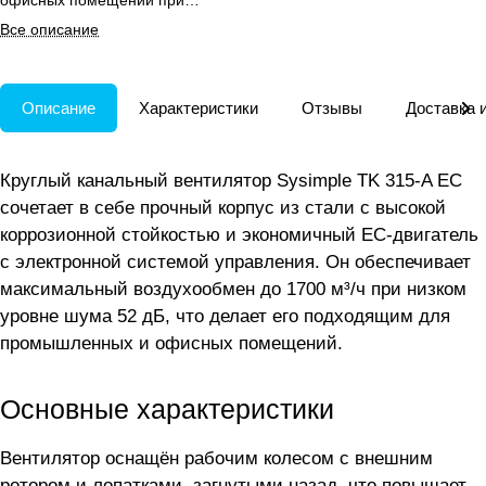
офисных помещений при
сниженном уровне шума.
Все описание
Описание
Характеристики
Отзывы
Доставка 
Круглый канальный вентилятор Sysimple TK 315-A EC
сочетает в себе прочный корпус из стали с высокой
коррозионной стойкостью и экономичный EC-двигатель
с электронной системой управления. Он обеспечивает
максимальный воздухообмен до 1700 м³/ч при низком
уровне шума 52 дБ, что делает его подходящим для
промышленных и офисных помещений.
Основные характеристики
Вентилятор оснащён рабочим колесом с внешним
ротором и лопатками, загнутыми назад, что повышает