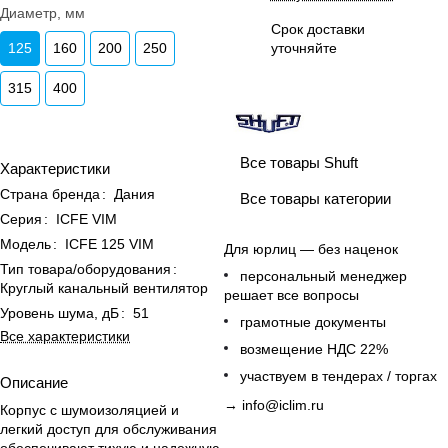
Диаметр, мм
Срок доставки
125
160
200
250
уточняйте
315
400
Все товары Shuft
Характеристики
Страна бренда
:
Дания
Все товары категории
Серия
:
ICFE VIM
Модель
:
ICFE 125 VIM
Для юрлиц — без наценок
Тип товара/оборудования
:
персональный менеджер
Круглый канальный вентилятор
решает все вопросы
Уровень шума, дБ
:
51
грамотные документы
Все характеристики
возмещение НДС 22%
участвуем в тендерах / торгах
Описание
→
info@iclim.ru
Корпус с шумоизоляцией и
легкий доступ для обслуживания