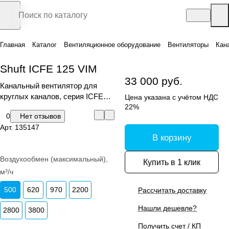
Главная
Каталог
Вентиляционное оборудование
Вентиляторы
Кан
Shuft ICFE 125 VIM
33 000 руб.
Канальный вентилятор для
круглых каналов, серия ICFE
Цена указана с учётом НДС
VIM
22%
0
Нет отзывов
Арт.
135147
В корзину
Воздухообмен (максимальный),
Купить в 1 клик
м³/ч
500
620
970
2200
Рассчитать доставку
Нашли дешевле?
2800
3800
Получить счет / КП