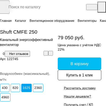
Главная
Каталог
Вентиляционное оборудование
Вентиляторы
Кан
Shuft CMFE 250
79 050 руб.
Канальный энергоэффективный
вентилятор
Цена указана с учётом НДС
22%
0
Нет отзывов
Арт.
122745
В корзину
Воздухообмен (максимальный),
Купить в 1 клик
м³/ч
430
820
1625
2360
Рассчитать доставку
Нашли дешевле?
4960
Получить счет / КП