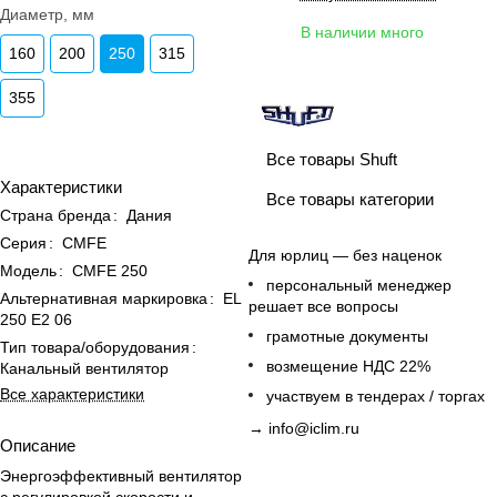
Диаметр, мм
В наличии много
160
200
250
315
355
Все товары Shuft
Характеристики
Все товары категории
Страна бренда
:
Дания
Серия
:
CMFE
Для юрлиц — без наценок
Модель
:
CMFE 250
персональный менеджер
Альтернативная маркировка
:
EL
решает все вопросы
250 E2 06
грамотные документы
Тип товара/оборудования
:
возмещение НДС 22%
Канальный вентилятор
Все характеристики
участвуем в тендерах / торгах
→
info@iclim.ru
Описание
Энергоэффективный вентилятор