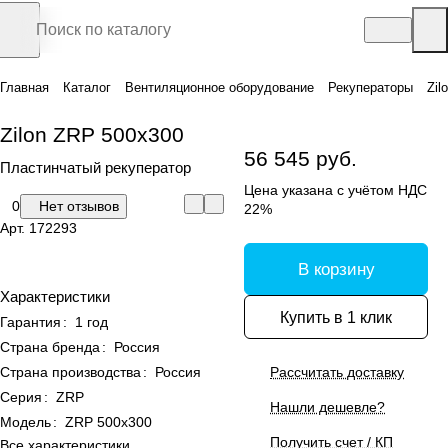
Главная
Каталог
Вентиляционное оборудование
Рекуператоры
Zil
Zilon ZRP 500x300
56 545 руб.
Пластинчатый рекуператор
Цена указана с учётом НДС
0
Нет отзывов
22%
Арт.
172293
В корзину
Характеристики
Купить в 1 клик
Гарантия
:
1 год
Страна бренда
:
Россия
Страна производства
:
Россия
Рассчитать доставку
Серия
:
ZRP
Нашли дешевле?
Модель
:
ZRP 500x300
Получить счет / КП
Все характеристики