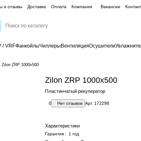
ы и отзывы
Доставка
Оплата
Компания
Вакансии
Контак
 / VRF
Фанкойлы
Чиллеры
Вентиляция
Осушители
Увлажните
Zilon ZRP 1000x500
Zilon ZRP 1000x500
Пластинчатый рекуператор
0
Нет отзывов
Арт.
172298
Характеристики
Гарантия
:
1 год