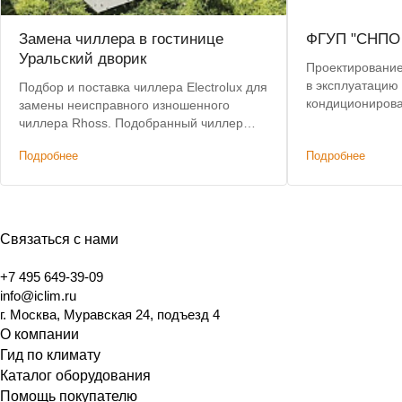
Замена чиллера в гостинице
ФГУП "СНПО 
Уральский дворик
Проектирование,
в эксплуатацию
Подбор и поставка чиллера Electrolux для
кондиционирова
замены неисправного изношенного
сплит-систем To
чиллера Rhoss. Подобранный чиллер
позволил сохранить действующую
Подробнее
Подробнее
систему коммуникаций и фанкойлов без
изменений.
Связаться с нами
+7 495 649-39-09
info@iclim.ru
г. Москва, Муравская 24, подъезд 4
О компании
Гид по климату
Каталог оборудования
Помощь покупателю