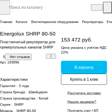
Главная
Каталог
Вентиляционное оборудование
Рекуператоры
Ene
Energolux SHRP 80-50
153 472 руб.
Пластинчатый рекуператор для
прямоугольных каналов SHRP
Цена указана с учётом НДС
22%
0
Нет отзывов
Арт.
193896
В корзину
Купить в 1 клик
Характеристики
Гарантия
:
3 года
Страна бренда
:
Швейцария
Рассчитать доставку
Страна производства
:
Китай
Нашли дешевле?
Серия
:
SHRP
Получить счет / КП
Модель
:
SHRP 80-50