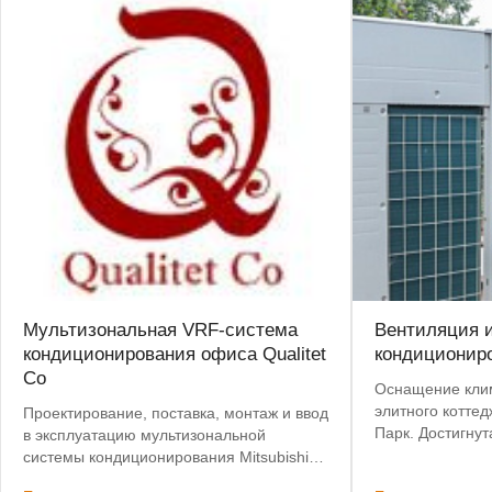
Мультизональная VRF-система
Вентиляция 
кондиционирования офиса Qualitet
кондиционир
Co
Оснащение кли
элитного котте
Проектирование, поставка, монтаж и ввод
Парк. Достигну
в эксплуатацию мультизональной
стоимости обор
системы кондиционирования Mitsubishi
переподбора.
Electric