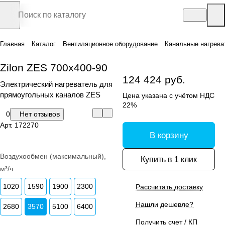
Главная
Каталог
Вентиляционное оборудование
Канальные нагрева
Zilon ZES 700х400-90
124 424 руб.
Электрический нагреватель для
прямоугольных каналов ZES
Цена указана с учётом НДС
22%
0
Нет отзывов
Арт.
172270
В корзину
Воздухообмен (максимальный),
Купить в 1 клик
м³/ч
1020
1590
1900
2300
Рассчитать доставку
Нашли дешевле?
2680
3570
5100
6400
Получить счет / КП