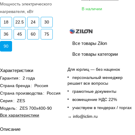
Мощность электрического
В наличии
нагревателя, кВт
18
22.5
24
30
36
45
60
75
Все товары Zilon
90
Все товары категории
Для юрлиц — без наценок
Характеристики
персональный менеджер
Гарантия
:
2 года
решает все вопросы
Страна бренда
:
Россия
грамотные документы
Страна производства
:
Россия
возмещение НДС 22%
Серия
:
ZES
участвуем в тендерах / торгах
Модель
:
ZES 700х400-90
Все характеристики
→
info@iclim.ru
Описание