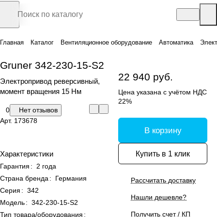
Главная
Каталог
Вентиляционное оборудование
Автоматика
Элек
Gruner 342-230-15-S2
22 940 руб.
Электропривод реверсивный,
момент вращения 15 Нм
Цена указана с учётом НДС
22%
0
Нет отзывов
Арт.
173678
В корзину
Купить в 1 клик
Характеристики
Гарантия
:
2 года
Страна бренда
:
Германия
Рассчитать доставку
Серия
:
342
Нашли дешевле?
Модель
:
342-230-15-S2
Получить счет / КП
Тип товара/оборудования
: