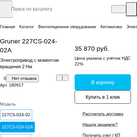
Главная
Каталог
Вентиляционное оборудование
Автоматика
Элек
Gruner 227CS-024-
35 870 руб.
02A
Цена указана с учётом НДС
Электропривод с моментом
22%
вращения 2 Нм
0
Нет отзывов
В корзину
Арт.
180917
Купить в 1 клик
Модель
Рассчитать доставку
227CS-024-02
Нашли дешевле?
227CS-024-02A
Получить счет / КП