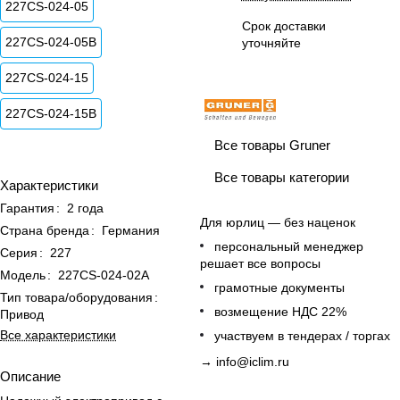
227CS-024-05
Срок доставки
227CS-024-05B
уточняйте
227CS-024-15
227CS-024-15B
Все товары Gruner
Все товары категории
Характеристики
Гарантия
:
2 года
Для юрлиц — без наценок
Страна бренда
:
Германия
персональный менеджер
Серия
:
227
решает все вопросы
Модель
:
227CS-024-02A
грамотные документы
Тип товара/оборудования
:
возмещение НДС 22%
Привод
Все характеристики
участвуем в тендерах / торгах
→
info@iclim.ru
Описание