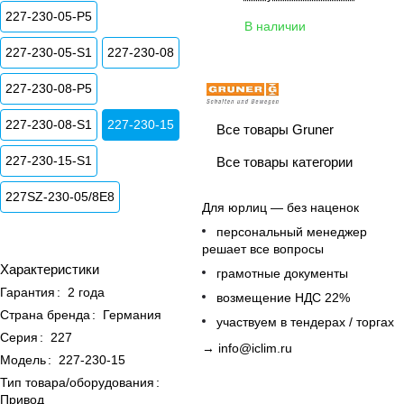
227-230-05-P5
В наличии
227-230-05-S1
227-230-08
227-230-08-P5
227-230-08-S1
227-230-15
Все товары Gruner
227-230-15-S1
Все товары категории
227SZ-230-05/8E8
Для юрлиц — без наценок
персональный менеджер
решает все вопросы
Характеристики
грамотные документы
Гарантия
:
2 года
возмещение НДС 22%
Страна бренда
:
Германия
участвуем в тендерах / торгах
Серия
:
227
→
info@iclim.ru
Модель
:
227-230-15
Тип товара/оборудования
:
Привод