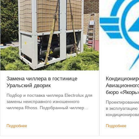
Замена чиллера в гостинице
Кондиционир
Уральский дворик
Авиационного
бюро «Якорь
Подбор и поставка чиллера Electrolux для
замены неисправного изношенного
Проектирование,
чиллера Rhoss. Подобранный чиллер
в эксплуатацию
позволил сохранить действующую
кондиционирова
систему коммуникаций и фанкойлов без
Подробнее
Подробнее
изменений.