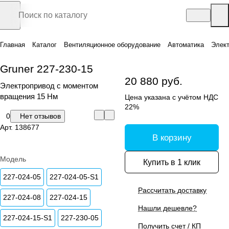
Главная
Каталог
Вентиляционное оборудование
Автоматика
Элек
Gruner 227-230-15
20 880 руб.
Электропривод с моментом
вращения 15 Нм
Цена указана с учётом НДС
22%
0
Нет отзывов
Арт.
138677
В корзину
Модель
Купить в 1 клик
227-024-05
227-024-05-S1
Рассчитать доставку
227-024-08
227-024-15
Нашли дешевле?
227-024-15-S1
227-230-05
Получить счет / КП