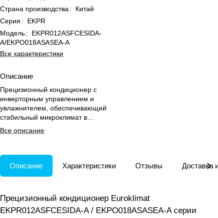
Страна производства
:
Китай
Серия
:
EKPR
Модель
:
EKPR012ASFCESIDA-
A/EKPO018ASASEA-A
Все характеристики
Описание
Прецизионный кондиционер с
инверторным управлением и
увлажнителем, обеспечивающий
стабильный микроклимат в
серверных до -20 °C.
Все описание
Описание
Характеристики
Отзывы
Доставка 
Прецизионный кондиционер Euroklimat
EKPR012ASFCESIDA-A / EKPO018ASASEA-A серии