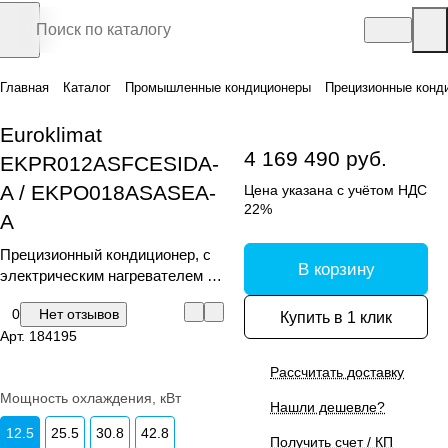
Главная
Каталог
Промышленные кондиционеры
Прецизионные конд
Euroklimat
4 169 490 руб.
EKPR012ASFCESIDA-
A / EKPO018ASASEA-
Цена указана с учётом НДС
22%
A
Прецизионный кондиционер, с
В корзину
электрическим нагревателем и
увлажнителем
0
Нет отзывов
Купить в 1 клик
Арт.
184195
Рассчитать доставку
Мощность охлаждения, кВт
Нашли дешевле?
12.5
25.5
30.8
42.8
Получить счет / КП