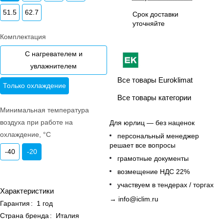
51.5
62.7
Срок доставки
уточняйте
Комплектация
С нагревателем и
увлажнителем
Все товары Euroklimat
Только охлаждение
Все товары категории
Минимальная температура
воздуха при работе на
Для юрлиц — без наценок
охлаждение, °C
персональный менеджер
решает все вопросы
-40
-20
грамотные документы
возмещение НДС 22%
участвуем в тендерах / торгах
Характеристики
→
info@iclim.ru
Гарантия
:
1 год
Страна бренда
:
Италия