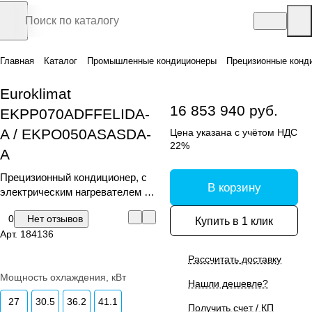
Главная
Каталог
Промышленные кондиционеры
Прецизионные конд
Euroklimat
16 853 940 руб.
EKPP070ADFFELIDA-
A / EKPO050ASASDA-
Цена указана с учётом НДС
22%
A
Прецизионный кондиционер, с
В корзину
электрическим нагревателем и
увлажнителем
0
Нет отзывов
Купить в 1 клик
Арт.
184136
Рассчитать доставку
Мощность охлаждения, кВт
Нашли дешевле?
27
30.5
36.2
41.1
Получить счет / КП