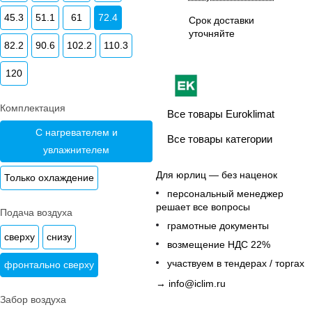
45.3
51.1
61
72.4
Срок доставки
уточняйте
82.2
90.6
102.2
110.3
120
Комплектация
Все товары Euroklimat
С нагревателем и
Все товары категории
увлажнителем
Для юрлиц — без наценок
Только охлаждение
персональный менеджер
решает все вопросы
Подача воздуха
грамотные документы
сверху
снизу
возмещение НДС 22%
участвуем в тендерах / торгах
фронтально сверху
→
info@iclim.ru
Забор воздуха