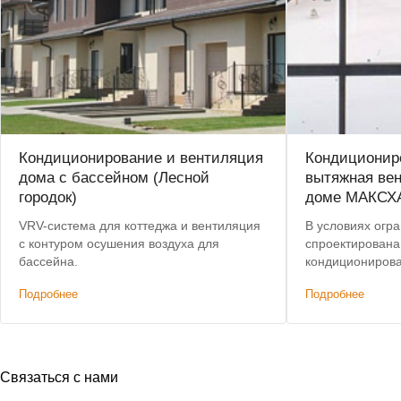
Кондиционирование и вентиляция
Кондициониро
дома с бассейном (Лесной
вытяжная вен
городок)
доме МАКСХ
VRV-система для коттеджа и вентиляция
В условиях огр
с контуром осушения воздуха для
спроектирована
бассейна.
кондиционирова
этажного дома,
Подробнее
Подробнее
характеристик
решениям. Доп
было сохранени
Связаться с нами