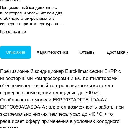
Прецизионный кондиционер с
инвертором и увлажнителем для
стабильного микроклимата в
серверных при температуре до
-40 °C.
Все описание
Описание
Характеристики
Отзывы
Доставка 
Прецизионный кондиционер Euroklimat серии EKPP с
инверторными компрессорами и EC-вентиляторами
обеспечивает точный контроль микроклимата для
серверных помещений площадью до 700 м².
Особенностью модели EKPP070ADFFELIDA-A /
EKPO050ASASDA-A является возможность работы при
экстремально низких температурах до -40 °C, что
расширяет сферу применения в условиях холодного