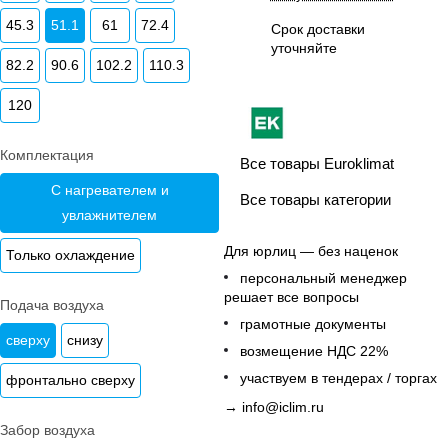
45.3
51.1
61
72.4
Срок доставки
уточняйте
82.2
90.6
102.2
110.3
120
Комплектация
Все товары Euroklimat
С нагревателем и
Все товары категории
увлажнителем
Для юрлиц — без наценок
Только охлаждение
персональный менеджер
решает все вопросы
Подача воздуха
грамотные документы
сверху
снизу
возмещение НДС 22%
участвуем в тендерах / торгах
фронтально сверху
→
info@iclim.ru
Забор воздуха