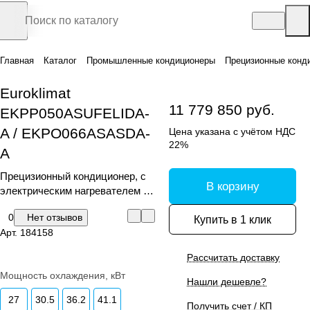
Главная
Каталог
Промышленные кондиционеры
Прецизионные конд
Euroklimat
11 779 850 руб.
EKPP050ASUFELIDA-
A / EKPO066ASASDA-
Цена указана с учётом НДС
22%
A
Прецизионный кондиционер, с
В корзину
электрическим нагревателем и
увлажнителем
0
Нет отзывов
Купить в 1 клик
Арт.
184158
Рассчитать доставку
Мощность охлаждения, кВт
Нашли дешевле?
27
30.5
36.2
41.1
Получить счет / КП