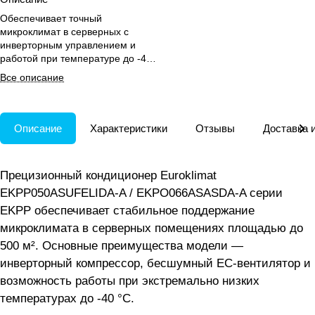
Обеспечивает точный
микроклимат в серверных с
инверторным управлением и
работой при температуре до -40
°C для стабильной работы
Все описание
оборудования.
Описание
Характеристики
Отзывы
Доставка 
Прецизионный кондиционер Euroklimat
EKPP050ASUFELIDA-A / EKPO066ASASDA-A серии
EKPP обеспечивает стабильное поддержание
микроклимата в серверных помещениях площадью до
500 м². Основные преимущества модели —
инверторный компрессор, бесшумный EC-вентилятор и
возможность работы при экстремально низких
температурах до -40 °C.