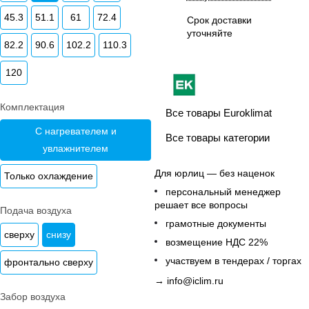
45.3
51.1
61
72.4
Срок доставки
уточняйте
82.2
90.6
102.2
110.3
120
Комплектация
Все товары Euroklimat
С нагревателем и
Все товары категории
увлажнителем
Для юрлиц — без наценок
Только охлаждение
персональный менеджер
решает все вопросы
Подача воздуха
грамотные документы
сверху
снизу
возмещение НДС 22%
участвуем в тендерах / торгах
фронтально сверху
→
info@iclim.ru
Забор воздуха