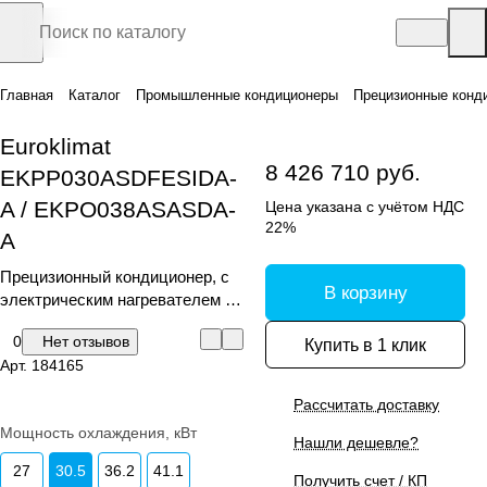
Главная
Каталог
Промышленные кондиционеры
Прецизионные конд
Euroklimat
8 426 710 руб.
EKPP030ASDFESIDA-
A / EKPO038ASASDA-
Цена указана с учётом НДС
22%
A
Прецизионный кондиционер, с
В корзину
электрическим нагревателем и
увлажнителем
0
Нет отзывов
Купить в 1 клик
Арт.
184165
Рассчитать доставку
Мощность охлаждения, кВт
Нашли дешевле?
27
30.5
36.2
41.1
Получить счет / КП