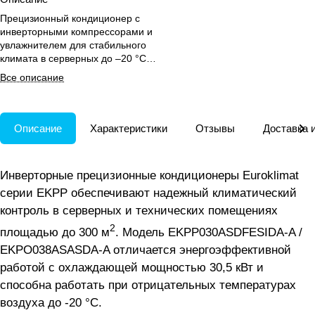
Прецизионный кондиционер с
инверторными компрессорами и
увлажнителем для стабильного
климата в серверных до –20 °C с
подачей воздуха снизу.
Все описание
Описание
Характеристики
Отзывы
Доставка 
Инверторные прецизионные кондиционеры Euroklimat
серии EKPP обеспечивают надежный климатический
контроль в серверных и технических помещениях
2
площадью до 300 м
. Модель EKPP030ASDFESIDA-A /
EKPO038ASASDA-A отличается энергоэффективной
работой с охлаждающей мощностью 30,5 кВт и
способна работать при отрицательных температурах
воздуха до -20 °C.