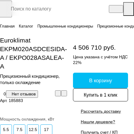
Главная
Каталог
Промышленные кондиционеры
Прецизионные конд
Euroklimat
4 506 710 руб.
EKPM020ASDCESIDA-
A / EKPO028ASALEA-
Цена указана с учётом НДС
22%
A
Прецизионный кондиционер,
В корзину
только охлаждение
0
Нет отзывов
Купить в 1 клик
Арт.
185883
Рассчитать доставку
Мощность охлаждения, кВт
Нашли дешевле?
5.5
7.5
12.5
17
Получить счет / КП