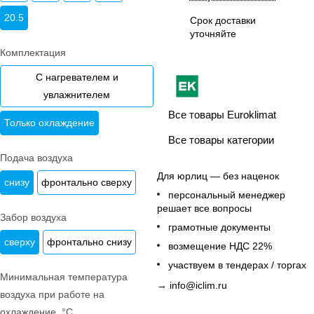
20.5
Срок доставки
уточняйте
Комплектация
С нагревателем и
увлажнителем
Все товары Euroklimat
Только охлаждение
Все товары категории
Подача воздуха
Для юрлиц — без наценок
снизу
фронтально сверху
персональный менеджер
решает все вопросы
Забор воздуха
грамотные документы
сверху
фронтально снизу
возмещение НДС 22%
участвуем в тендерах / торгах
Минимальная температура
→
info@iclim.ru
воздуха при работе на
охлаждение, °C