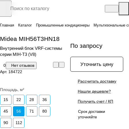
Главная
Каталог
Промышленные кондиционеры
Мультизональные с
Midea MIH56T3HN18
По запросу
Внутренний блок VRF-системы
серии MIH-T3 (V8)
Уточнить цену
0
Нет отзывов
Арт.
184722
Рассчитать доставку
Площадь, м²
Нашли дешевле?
15
22
28
36
Получить счет / КП
45
56
71
80
Срок доставки
уточняйте
90
112