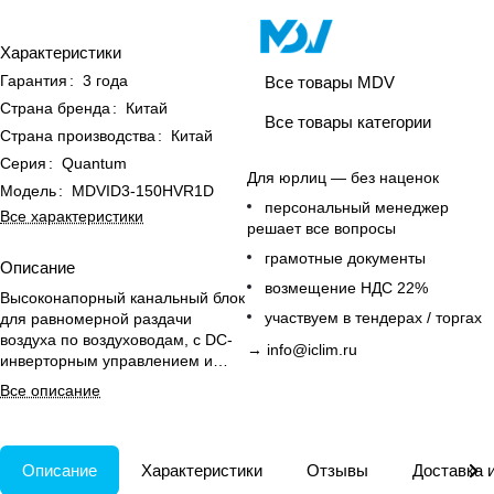
Характеристики
Гарантия
:
3 года
Все товары MDV
Страна бренда
:
Китай
Все товары категории
Страна производства
:
Китай
Серия
:
Quantum
Для юрлиц — без наценок
Модель
:
MDVID3-150HVR1D
персональный менеджер
Все характеристики
решает все вопросы
грамотные документы
Описание
возмещение НДС 22%
Высоконапорный канальный блок
участвуем в тендерах / торгах
для равномерной раздачи
воздуха по воздуховодам, с DC-
→
info@iclim.ru
инверторным управлением и
подключением к большому
Все описание
пространству.
Описание
Характеристики
Отзывы
Доставка 