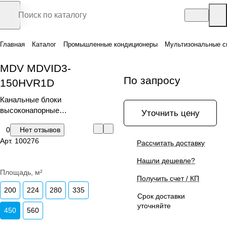
Главная
Каталог
Промышленные кондиционеры
Мультизональные с
MDV MDVID3-
По запросу
150HVR1D
Канальные блоки
высоконапорные
Уточнить цену
промышленной сплит-системы
0
Нет отзывов
Арт.
100276
Рассчитать доставку
Нашли дешевле?
Площадь, м²
Получить счет / КП
200
224
280
335
Срок доставки
уточняйте
450
560