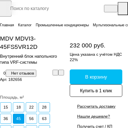
Главная
Каталог
Промышленные кондиционеры
Мультизональные с
MDV MDVI3-
232 000 руб.
45FS5VR12D
Цена указана с учётом НДС
Внутренний блок напольного
22%
типа VRF-системы
0
Нет отзывов
В корзину
Арт.
182656
Купить в 1 клик
Площадь, м²
Рассчитать доставку
15
18
22
28
Нашли дешевле?
36
45
56
63
Получить счет / КП