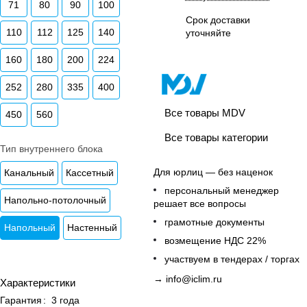
71
80
90
100
Срок доставки
110
112
125
140
уточняйте
160
180
200
224
252
280
335
400
Все товары MDV
450
560
Все товары категории
Тип внутреннего блока
Для юрлиц — без наценок
Канальный
Кассетный
персональный менеджер
Напольно-потолочный
решает все вопросы
грамотные документы
Напольный
Настенный
возмещение НДС 22%
участвуем в тендерах / торгах
→
info@iclim.ru
Характеристики
Гарантия
:
3 года