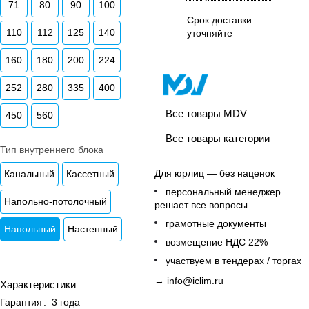
71
80
90
100
Срок доставки
110
112
125
140
уточняйте
160
180
200
224
252
280
335
400
Все товары MDV
450
560
Все товары категории
Тип внутреннего блока
Для юрлиц — без наценок
Канальный
Кассетный
персональный менеджер
Напольно-потолочный
решает все вопросы
грамотные документы
Напольный
Настенный
возмещение НДС 22%
участвуем в тендерах / торгах
→
info@iclim.ru
Характеристики
Гарантия
:
3 года