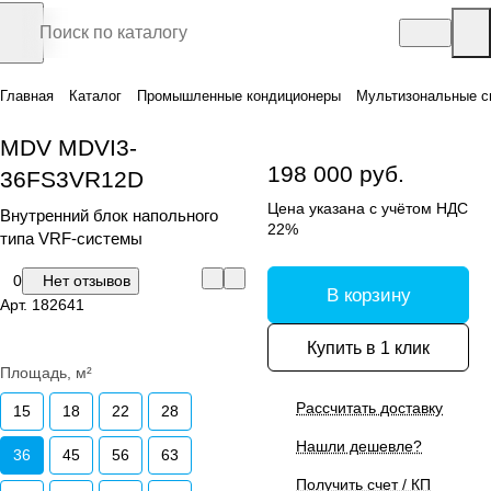
Главная
Каталог
Промышленные кондиционеры
Мультизональные с
MDV MDVI3-
198 000 руб.
36FS3VR12D
Цена указана с учётом НДС
Внутренний блок напольного
22%
типа VRF-системы
0
Нет отзывов
В корзину
Арт.
182641
Купить в 1 клик
Площадь, м²
Рассчитать доставку
15
18
22
28
Нашли дешевле?
36
45
56
63
Получить счет / КП