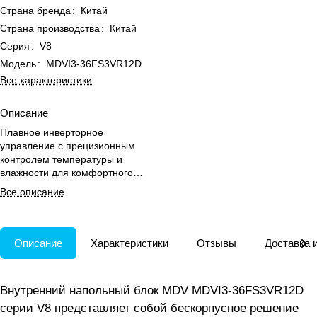
Страна бренда
:
Китай
Страна производства
:
Китай
Серия
:
V8
Модель
:
MDVI3-36FS3VR12D
Все характеристики
Описание
Плавное инверторное
управление с прецизионным
контролем температуры и
влажности для комфортного
обогрева и охлаждения
Все описание
помещений до 36 м².
Описание
Характеристики
Отзывы
Доставка 
Внутренний напольный блок MDV MDVI3-36FS3VR12D
серии V8 представляет собой бескорпусное решение