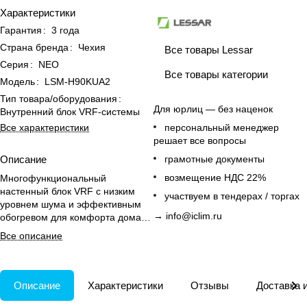
Характеристики
Гарантия
:
3 года
Страна бренда
:
Чехия
Все товары Lessar
Серия
:
NEO
Все товары категории
Модель
:
LSM-H90KUA2
Тип товара/оборудования
:
Для юрлиц — без наценок
Внутренний блок VRF-системы
Все характеристики
персональный менеджер
решает все вопросы
Описание
грамотные документы
возмещение НДС 22%
Многофункциональный
настенный блок VRF с низким
участвуем в тендерах / торгах
уровнем шума и эффективным
→
info@iclim.ru
обогревом для комфорта дома
до 90 м².
Все описание
Описание
Характеристики
Отзывы
Доставка 