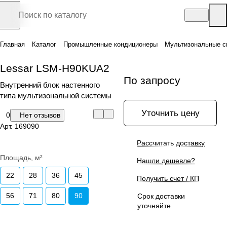
Главная
Каталог
Промышленные кондиционеры
Мультизональные с
Lessar LSM-H90KUA2
По запросу
Внутренний блок настенного
типа мультизональной системы
Уточнить цену
0
Нет отзывов
Арт.
169090
Рассчитать доставку
Площадь, м²
Нашли дешевле?
22
28
36
45
Получить счет / КП
56
71
80
90
Срок доставки
уточняйте