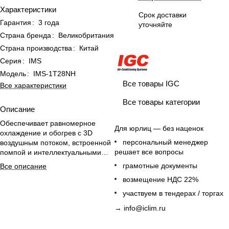
Характеристики
Срок доставки
Гарантия
:
3 года
уточняйте
Страна бренда
:
Великобритания
Страна производства
:
Китай
Серия
:
IMS
Модель
:
IMS-1T28NH
Все товары IGC
Все характеристики
Все товары категории
Описание
Обеспечивает равномерное
Для юрлиц — без наценок
охлаждение и обогрев с 3D
персональный менеджер
воздушным потоком, встроенной
решает все вопросы
помпой и интеллектуальными
функциями для помещений до
грамотные документы
Все описание
28 м².
возмещение НДС 22%
участвуем в тендерах / торгах
→
info@iclim.ru