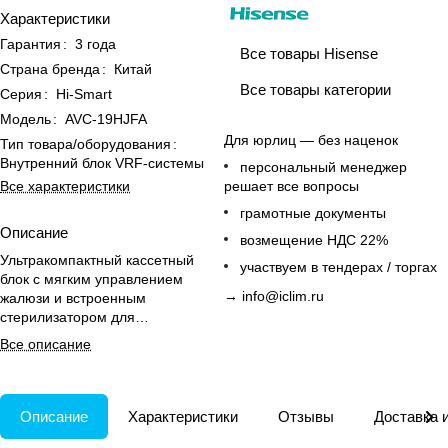
Характеристики
Гарантия
:
3 года
Все товары Hisense
Страна бренда
:
Китай
Все товары категории
Серия
:
Hi-Smart
Модель
:
AVC-19HJFA
Для юрлиц — без наценок
Тип товара/оборудования
:
Внутренний блок VRF-системы
персональный менеджер
Все характеристики
решает все вопросы
грамотные документы
Описание
возмещение НДС 22%
Ультракомпактный кассетный
участвуем в тендерах / торгах
блок с мягким управлением
→
info@iclim.ru
жалюзи и встроенным
стерилизатором для
комфортного и чистого воздуха в
Все описание
доме.
Описание
Характеристики
Отзывы
Доставка 