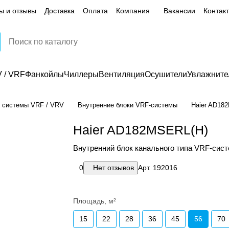
ы и отзывы
Доставка
Оплата
Компания
Вакансии
Контак
 / VRF
Фанкойлы
Чиллеры
Вентиляция
Осушители
Увлажните
 системы VRF / VRV
Внутренние блоки VRF-системы
Haier AD18
Haier AD182MSERL(H)
Внутренний блок канального типа VRF-сис
0
Нет отзывов
Арт.
192016
Площадь, м²
15
22
28
36
45
56
70