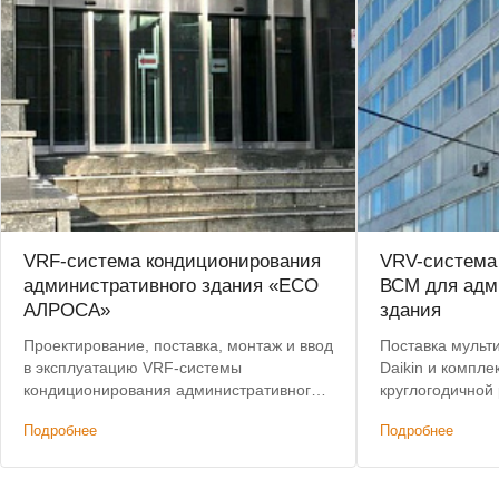
VRF-система кондиционирования
VRV-система 
административного здания «ЕСО
ВСМ для адм
АЛРОСА»
здания
Проектирование, поставка, монтаж и ввод
Поставка мульт
в эксплуатацию VRF-системы
Daikin и компл
кондиционирования административного
круглогодичной
здания. Лучшая цена по итогам конкурса.
кондиционирова
Подробнее
Подробнее