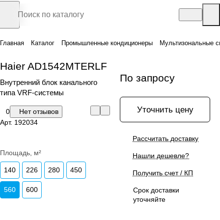
Главная
Каталог
Промышленные кондиционеры
Мультизональные с
Haier AD1542MTERLF
По запросу
Внутренний блок канального
типа VRF-системы
Уточнить цену
0
Нет отзывов
Арт.
192034
Рассчитать доставку
Площадь, м²
Нашли дешевле?
140
226
280
450
Получить счет / КП
560
600
Срок доставки
уточняйте