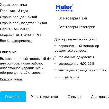
Характеристики
Гарантия
:
3 года
Страна бренда
:
Китай
Все товары Haier
Страна производства
:
Китай
Все товары категории
Серия
:
AD-MJERLF
Модель
:
AD1542MTERLF
Для юрлиц — без наценок
Все характеристики
персональный менеджер
решает все вопросы
Описание
грамотные документы
Высоконапорный канальный блок
для офисов: тихая работа,
возмещение НДС 22%
инверторное управление и
участвуем в тендерах / торгах
обогрев для стабильного
микроклимата в больших
→
info@iclim.ru
Все описание
помещениях
Описание
Характеристики
Отзывы
Доставка 