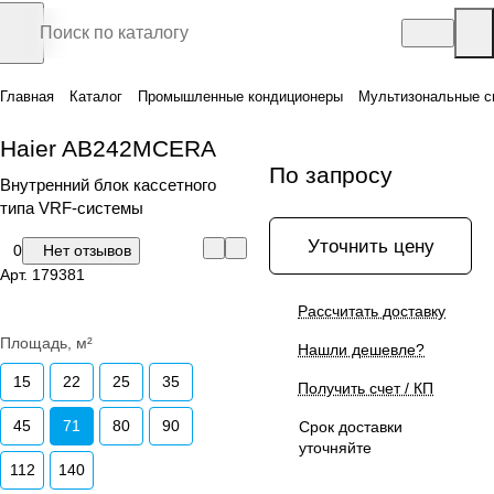
Главная
Каталог
Промышленные кондиционеры
Мультизональные с
Haier AB242MCERA
По запросу
Внутренний блок кассетного
типа VRF-системы
Уточнить цену
0
Нет отзывов
Арт.
179381
Рассчитать доставку
Площадь, м²
Нашли дешевле?
15
22
25
35
Получить счет / КП
45
71
80
90
Срок доставки
уточняйте
112
140