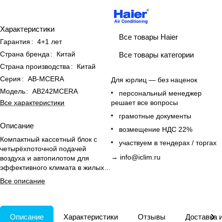
Характеристики
Все товары Haier
Гарантия
:
4+1 лет
Страна бренда
:
Китай
Все товары категории
Страна производства
:
Китай
Серия
:
AB-MCERA
Для юрлиц — без наценок
Модель
:
AB242MCERA
персональный менеджер
Все характеристики
решает все вопросы
грамотные документы
Описание
возмещение НДС 22%
Компактный кассетный блок с
участвуем в тендерах / торгах
четырёхпоточной подачей
→
info@iclim.ru
воздуха и автопилотом для
эффективного климата в жилых и
офисных помещениях.
Все описание
Описание
Характеристики
Отзывы
Доставка 