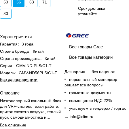
50
56
63
71
Срок доставки
80
уточняйте
Характеристики
Гарантия
:
3 года
Все товары Gree
Страна бренда
:
Китай
Все товары категории
Страна производства
:
Китай
Серия
:
GMV-ND-PLS/C1-T
Для юрлиц — без наценок
Модель
:
GMV-ND56PLS/C1-T
Все характеристики
персональный менеджер
решает все вопросы
Описание
грамотные документы
возмещение НДС 22%
Низконапорный канальный блок
для VRF-систем: тихая работа,
участвуем в тендерах / торгах
приток свежего воздуха, теплый
→
info@iclim.ru
пуск, самодиагностика и
встроенный дренажный насос.
Все описание