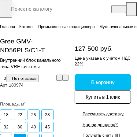
Главная
Каталог
Промышленные кондиционеры
Мультизональные с
Gree GMV-
127 500 руб.
ND56PLS/C1-T
Цена указана с учётом НДС
Внутренний блок канального
22%
типа VRF-системы
0
Нет отзывов
В корзину
Арт.
189974
Купить в 1 клик
Площадь, м²
Рассчитать доставку
18
22
25
28
Нашли дешевле?
32
36
40
45
Получить счет / КП