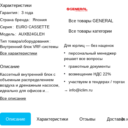
Характеристики
Гарантия
:
3 года
Страна бренда
:
Япония
Все товары GENERAL
Серия
:
EURO CASSETTE
Все товары категории
Модель
:
AUXB24GLEH
Тип товара/оборудования
:
Для юрлиц — без наценок
Внутренний блок VRF-системы
Все характеристики
персональный менеджер
решает все вопросы
Описание
грамотные документы
возмещение НДС 22%
Кассетный внутренний блок с
объемным распределением
участвуем в тендерах / торгах
воздуха и дренажным насосом,
→
info@iclim.ru
идеально для офисов и
переговорных площадью до 70
Все описание
м².
Описание
Характеристики
Отзывы
Доставка 