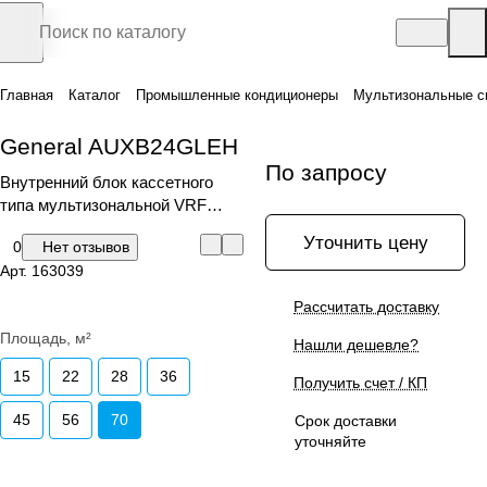
Главная
Каталог
Промышленные кондиционеры
Мультизональные с
General AUXB24GLEH
По запросу
Внутренний блок кассетного
типа мультизональной VRF
системы, с декоративной
Уточнить цену
0
Нет отзывов
панелью UTGUFGEW
Арт.
163039
Рассчитать доставку
Площадь, м²
Нашли дешевле?
15
22
28
36
Получить счет / КП
45
56
70
Срок доставки
уточняйте