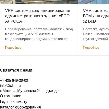
VRF-система кондиционирования
VRV-система 
административного здания «ЕСО
ВСМ для адм
АЛРОСА»
здания
Проектирование, поставка, монтаж и ввод
Поставка мульт
в эксплуатацию VRF-системы
Daikin и компл
кондиционирования административного
круглогодичной
здания. Лучшая цена по итогам конкурса.
кондиционирова
Подробнее
Подробнее
Связаться с нами
+7 495 649-39-09
info@iclim.ru
г. Москва, Муравская 24, подъезд 4
О компании
Гид по климату
Каталог оборудования