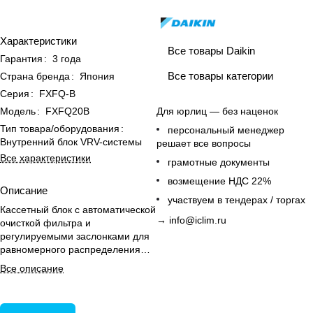
Характеристики
Все товары Daikin
Гарантия
:
3 года
Все товары категории
Страна бренда
:
Япония
Серия
:
FXFQ-B
Модель
:
FXFQ20B
Для юрлиц — без наценок
Тип товара/оборудования
:
персональный менеджер
Внутренний блок VRV-системы
решает все вопросы
Все характеристики
грамотные документы
возмещение НДС 22%
Описание
участвуем в тендерах / торгах
Кассетный блок с автоматической
→
info@iclim.ru
очисткой фильтра и
регулируемыми заслонками для
равномерного распределения
воздуха и комфортного
Все описание
микроклимата в помещениях до
20 м².