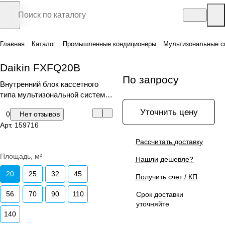
Главная
Каталог
Промышленные кондиционеры
Мультизональные с
Daikin FXFQ20B
По запросу
Внутренний блок кассетного
типа мультизональной системы,
круглопоточный
Уточнить цену
0
Нет отзывов
Арт.
159716
Рассчитать доставку
Площадь, м²
Нашли дешевле?
20
25
32
45
Получить счет / КП
56
70
90
110
Срок доставки
уточняйте
140