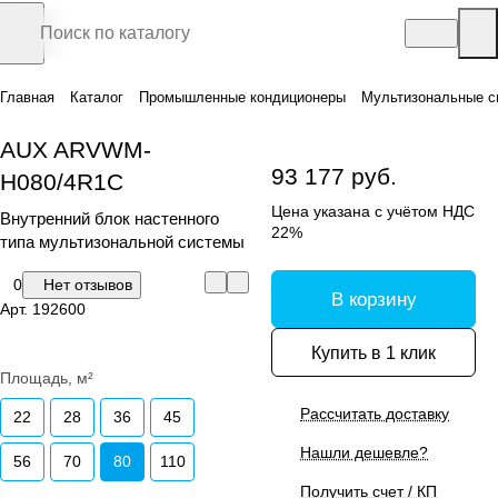
Главная
Каталог
Промышленные кондиционеры
Мультизональные с
AUX ARVWM-
93 177 руб.
H080/4R1C
Цена указана с учётом НДС
Внутренний блок настенного
22%
типа мультизональной системы
0
Нет отзывов
В корзину
Арт.
192600
Купить в 1 клик
Площадь, м²
Рассчитать доставку
22
28
36
45
Нашли дешевле?
56
70
80
110
Получить счет / КП