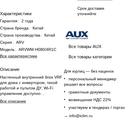
Срок доставки
Характеристики
уточняйте
Гарантия
:
2 года
Страна бренда
:
Китай
Страна производства
:
Китай
Серия
:
ARV
Все товары AUX
Модель
:
ARVWM-H080/4R1C
Все характеристики
Все товары категории
Описание
Для юрлиц — без наценок
Настенный внутренний блок VRF
персональный менеджер
для дома с инвертором, тихой
решает все вопросы
работой и пультом ДУ; Wi-Fi
грамотные документы
управление доступно
опционально.
возмещение НДС 22%
Все описание
участвуем в тендерах / торгах
→
info@iclim.ru