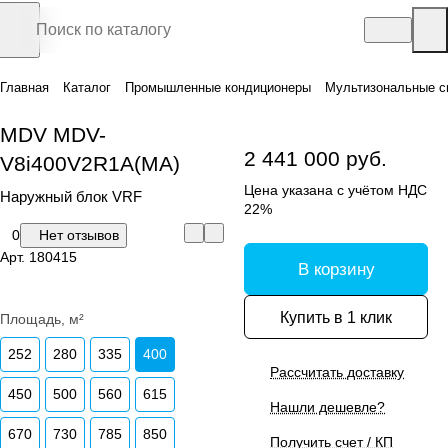
Главная
Каталог
Промышленные кондиционеры
Мультизональные с
MDV MDV-
2 441 000 руб.
V8i400V2R1A(MA)
Цена указана с учётом НДС
Наружный блок VRF
22%
0
Нет отзывов
Арт.
180415
В корзину
Купить в 1 клик
Площадь, м²
252
280
335
400
Рассчитать доставку
450
500
560
615
Нашли дешевле?
670
730
785
850
Получить счет / КП