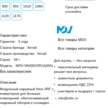
900
950
1010
1060
Срок доставки
уточняйте
1120
1170
Характеристики
Все товары MDV
Гарантия
:
3 года
Страна бренда
:
Китай
Все товары категории
Страна производства
:
Китай
Серия
:
V8-i
Для юрлиц — без наценок
Модель
:
MDV-V8i400V2R1A(MA)
персональный менеджер
Все характеристики
решает все вопросы
грамотные документы
Описание
возмещение НДС 22%
Модульный наружный блок VRF с
участвуем в тендерах / торгах
инвертором для больших
помещений, обеспечивающий
→
info@iclim.ru
надежный обогрев и охлаждение
в широком диапазоне