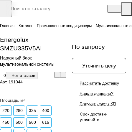
Главная
Каталог
Промышленные кондиционеры
Мультизональные с
Energolux
По запросу
SMZU335V5AI
Наружный блок
мультизональной системы
Уточнить цену
0
Нет отзывов
Арт.
191044
Рассчитать доставку
Нашли дешевле?
Площадь, м²
Получить счет / КП
220
280
335
400
Срок доставки
уточняйте
450
500
560
615