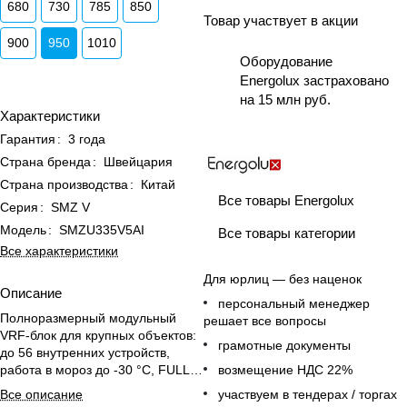
680
730
785
850
Товар участвует в акции
900
950
1010
Оборудование
Energolux застраховано
на 15 млн руб.
Характеристики
Гарантия
:
3 года
Страна бренда
:
Швейцария
Страна производства
:
Китай
Все товары Energolux
Серия
:
SMZ V
Модель
:
SMZU335V5AI
Все товары категории
Все характеристики
Для юрлиц — без наценок
Описание
персональный менеджер
Полноразмерный модульный
решает все вопросы
VRF-блок для крупных объектов:
грамотные документы
до 56 внутренних устройств,
работа в мороз до -30 °C, FULL
возмещение НДС 22%
DC INVERTER и ротация/
Все описание
участвуем в тендерах / торгах
резервирование.