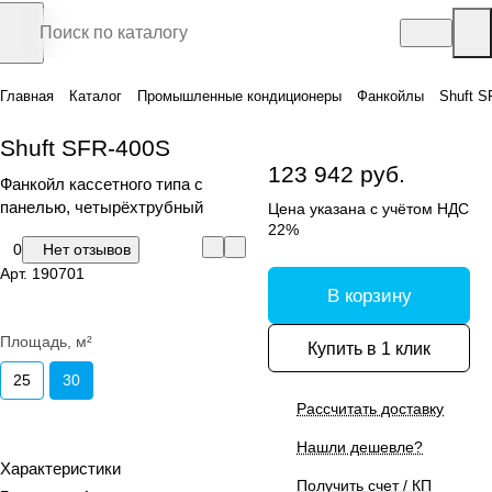
Главная
Каталог
Промышленные кондиционеры
Фанкойлы
Shuft S
Shuft SFR-400S
123 942 руб.
Фанкойл кассетного типа с
панелью, четырёхтрубный
Цена указана с учётом НДС
22%
0
Нет отзывов
Арт.
190701
В корзину
Площадь, м²
Купить в 1 клик
25
30
Рассчитать доставку
Нашли дешевле?
Характеристики
Получить счет / КП