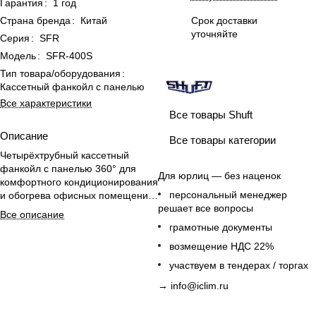
Гарантия
:
1 год
Страна бренда
:
Китай
Срок доставки
уточняйте
Серия
:
SFR
Модель
:
SFR-400S
Тип товара/оборудования
:
Кассетный фанкойл с панелью
Все характеристики
Все товары Shuft
Описание
Все товары категории
Четырёхтрубный кассетный
фанкойл с панелью 360° для
Для юрлиц — без наценок
комфортного кондиционирования
персональный менеджер
и обогрева офисных помещений
решает все вопросы
до 30 м².
Все описание
грамотные документы
возмещение НДС 22%
участвуем в тендерах / торгах
→
info@iclim.ru