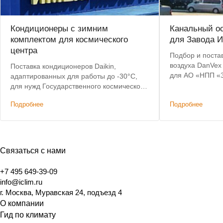
Кондиционеры с зимним
Канальный о
комплектом для космического
для Завода И
центра
Подбор и поста
воздуха DanVex
Поставка кондиционеров Daikin,
для АО «НПП «З
адаптированных для работы до -30°C,
Предоставлена 
для нужд Государственного космического
Бесплатная дост
научно-производственного центра имени
Подробнее
Подробнее
Ульяновске.
М.В.Хруничева
Связаться с нами
+7 495 649-39-09
info@iclim.ru
г. Москва, Муравская 24, подъезд 4
О компании
Гид по климату