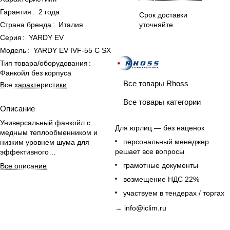
Гарантия
:
2 года
Срок доставки
Страна бренда
:
Италия
уточняйте
Серия
:
YARDY EV
Модель
:
YARDY EV IVF-55 C SX
Тип товара/оборудования
:
Фанкойл без корпуса
Все товары Rhoss
Все характеристики
Все товары категории
Описание
Универсальный фанкойл с
Для юрлиц — без наценок
медным теплообменником и
персональный менеджер
низким уровнем шума для
решает все вопросы
эффективного
кондиционирования и обогрева
грамотные документы
Все описание
помещений до 55 м².
возмещение НДС 22%
участвуем в тендерах / торгах
→
info@iclim.ru