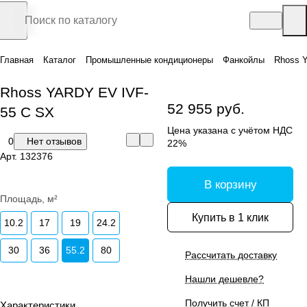
Главная
Каталог
Промышленные кондиционеры
Фанкойлы
Rhoss 
Rhoss YARDY EV IVF-
52 955 руб.
55 C SX
Цена указана с учётом НДС
0
Нет отзывов
22%
Арт.
132376
В корзину
Площадь, м²
Купить в 1 клик
10.2
17
19
24.2
30
36
55.2
80
Рассчитать доставку
Нашли дешевле?
Получить счет / КП
Характеристики