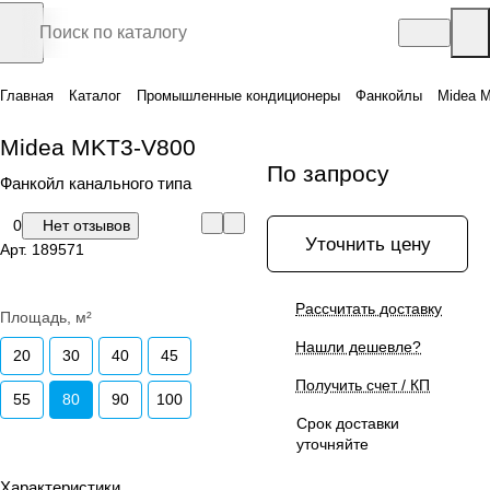
Главная
Каталог
Промышленные кондиционеры
Фанкойлы
Midea 
Midea MKT3-V800
По запросу
Фанкойл канального типа
0
Нет отзывов
Уточнить цену
Арт.
189571
Рассчитать доставку
Площадь, м²
Нашли дешевле?
20
30
40
45
Получить счет / КП
55
80
90
100
Срок доставки
уточняйте
Характеристики