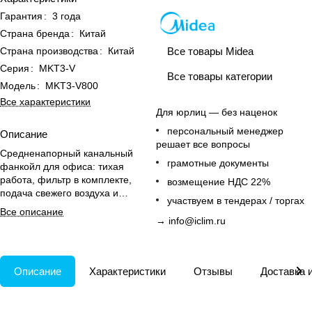
Гарантия
:
3 года
Страна бренда
:
Китай
Страна производства
:
Китай
Все товары Midea
Серия
:
MKT3-V
Все товары категории
Модель
:
MKT3-V800
Все характеристики
Для юрлиц — без наценок
персональный менеджер
Описание
решает все вопросы
Средненапорный канальный
грамотные документы
фанкойл для офиса: тихая
работа, фильтр в комплекте,
возмещение НДС 22%
подача свежего воздуха и
участвуем в тендерах / торгах
подключение к системе
Все описание
диспетчеризации.
→
info@iclim.ru
Описание
Характеристики
Отзывы
Доставка 