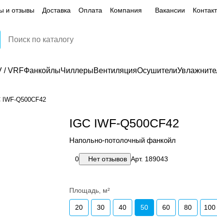
ы и отзывы
Доставка
Оплата
Компания
Вакансии
Контак
 / VRF
Фанкойлы
Чиллеры
Вентиляция
Осушители
Увлажните
 IWF-Q500CF42
IGC IWF-Q500CF42
Напольно-потолочный фанкойл
0
Нет отзывов
Арт.
189043
Площадь, м²
20
30
40
50
60
80
100