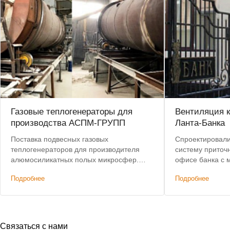
Газовые теплогенераторы для
Вентиляция 
производства АСПМ-ГРУПП
Ланта-Банка
Поставка подвесных газовых
Спроектировали
теплогенераторов для производителя
систему приточ
алюмосиликатных полых микросфер.
офисе банка с
Предоставлена скидка на оборудование.
вмешательством
Подробнее
Подробнее
Бесплатная доставка.
элементы здани
Связаться с нами