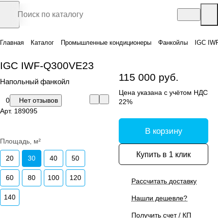
Главная
Каталог
Промышленные кондиционеры
Фанкойлы
IGC IW
IGC IWF-Q300VE23
115 000 руб.
Напольный фанкойл
Цена указана с учётом НДС
0
Нет отзывов
22%
Арт.
189095
В корзину
Площадь, м²
Купить в 1 клик
20
30
40
50
60
80
100
120
Рассчитать доставку
140
Нашли дешевле?
Получить счет / КП