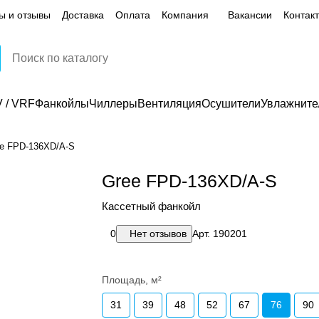
ы и отзывы
Доставка
Оплата
Компания
Вакансии
Контак
 / VRF
Фанкойлы
Чиллеры
Вентиляция
Осушители
Увлажните
e FPD-136XD/A-S
Gree FPD-136XD/A-S
Кассетный фанкойл
0
Нет отзывов
Арт.
190201
Площадь, м²
31
39
48
52
67
76
90