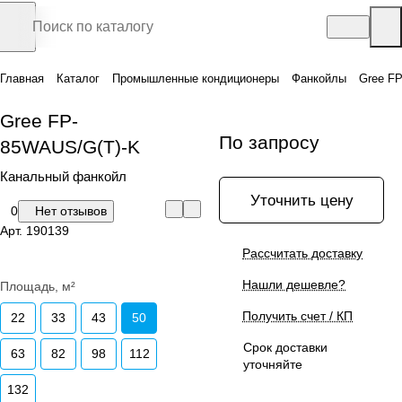
Главная
Каталог
Промышленные кондиционеры
Фанкойлы
Gree F
Gree FP-
По запросу
85WAUS/G(T)-K
Канальный фанкойл
Уточнить цену
0
Нет отзывов
Арт.
190139
Рассчитать доставку
Нашли дешевле?
Площадь, м²
Получить счет / КП
22
33
43
50
Срок доставки
63
82
98
112
уточняйте
132