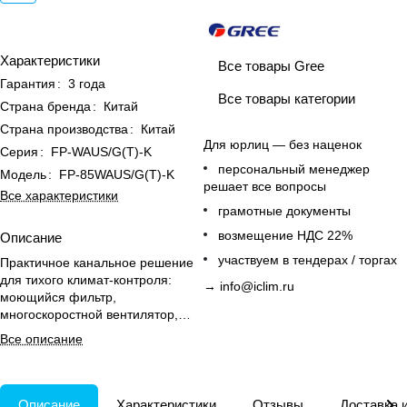
Характеристики
Все товары Gree
Гарантия
:
3 года
Все товары категории
Страна бренда
:
Китай
Страна производства
:
Китай
Для юрлиц — без наценок
Серия
:
FP-WAUS/G(T)-K
персональный менеджер
Модель
:
FP-85WAUS/G(T)-K
решает все вопросы
Все характеристики
грамотные документы
возмещение НДС 22%
Описание
участвуем в тендерах / торгах
Практичное канальное решение
для тихого климат-контроля:
→
info@iclim.ru
моющийся фильтр,
многоскоростной вентилятор,
дренажный поддон и левые/
Все описание
правые подключения.
Описание
Характеристики
Отзывы
Доставка 