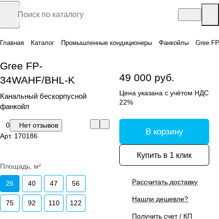
Главная
Каталог
Промышленные кондиционеры
Фанкойлы
Gree F
Gree FP-
49 000 руб.
34WAHF/BHL-K
Цена указана с учётом НДС
Канальный бескорпусной
22%
фанкойл
0
Нет отзывов
В корзину
Арт.
170186
Купить в 1 клик
Площадь, м²
Рассчитать доставку
26
40
47
56
Нашли дешевле?
75
92
110
122
Получить счет / КП