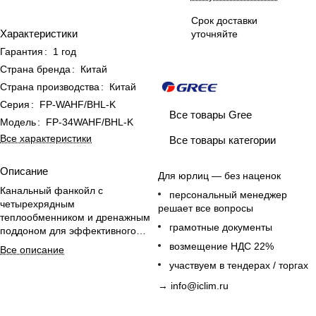
Срок доставки
Характеристики
уточняйте
Гарантия
:
1 год
Страна бренда
:
Китай
Страна производства
:
Китай
Серия
:
FP-WAHF/BHL-K
Все товары Gree
Модель
:
FP-34WAHF/BHL-K
Все характеристики
Все товары категории
Описание
Для юрлиц — без наценок
Канальный фанкойл с
персональный менеджер
четырехрядным
решает все вопросы
теплообменником и дренажным
грамотные документы
поддоном для эффективного
охлаждения и обогрева
возмещение НДС 22%
Все описание
помещений до 26 м².
участвуем в тендерах / торгах
→
info@iclim.ru